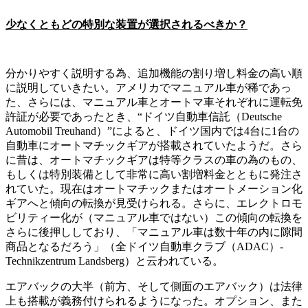
少なくともどの特別な装置が選択されるべきか？
分かりやすく説明する為、追加機能の割り増し料金の高い順
に説明していきたい。アメリカでマニュアル車が稀であっ
た、さらには、マニュアル車とオートマ車それぞれに運転免
許証が必要であったとき、“ドイツ自動車信託（Deutsche
Automobil Treuhand）”によると、ドイツ国内では4台に1台の
自動車にオートマチックギアが搭載されていたようだ。さら
に昔は、オートマチックギアは特等クラスの車の為のもの、
もしくは特別装備として非常に高い割増料金とともに発注さ
れていた。現在はオートマチックまたはオートメーション化
ギアへと傾向の転換が見受けられる。さらに、エレクトロモ
ビリティー化が（マニュアル車ではない）この傾向の転換を
さらに後押ししており、「マニュアル車は数十年の内に隙間
商品となるだろう」（全ドイツ自動車クラブ（ADAC）-
Technikzentrum Landsberg）と云われている。
エアバックの大半（前方、そして側面のエアバック）は法律
上も搭載が義務付けられるようになった。オプション、また