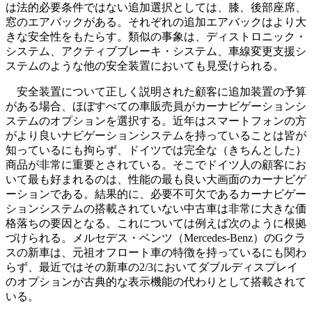
は法的必要条件ではない追加選択としては、膝、後部座席、
窓のエアバックがある。それぞれの追加エアバックはより大
きな安全性をもたらす。類似の事象は、ディストロニック・
システム、アクティブブレーキ・システム、車線変更支援シ
ステムのような他の安全装置においても見受けられる。
安全装置について正しく説明された顧客に追加装置の予算
がある場合、ほぼすべての車販売員がカーナビゲーションシ
ステムのオプションを選択する。近年はスマートフォンの方
がより良いナビゲーションシステムを持っていることは皆が
知っているにも拘らず、ドイツでは完全な（きちんとした）
商品が非常に重要とされている。そこでドイツ人の顧客にお
いて最も好まれるのは、性能の最も良い大画面のカーナビゲ
ーションである。結果的に、必要不可欠であるカーナビゲー
ションシステムの搭載されていない中古車は非常に大きな価
格落ちの要因となる。これについては例えば次のように根拠
づけられる。メルセデス・ベンツ（Mercedes-Benz）のGクラ
スの新車は、元祖オフロート車の特徴を持っているにも関わ
らず、最近ではその新車の2/3においてダブルディスプレイ
のオプションが古典的な表示機能の代わりとして搭載されて
いる。