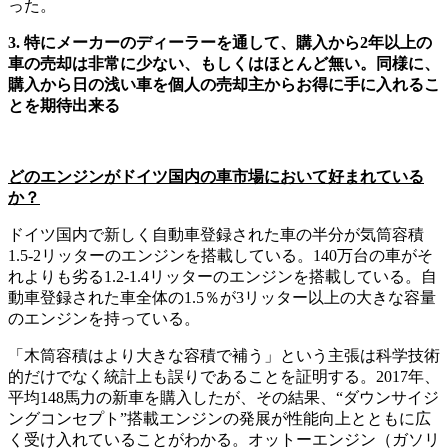
った。
3. 特にメーカーのディーラーを通して、購入から2年以上の
車の売却は非常に少ない、もしくはほとんど無い。同様に、
購入から日の浅い車を個人の売却主からお得に手に入れるこ
とを期待出来る
どのエンジンがドイツ国内の車市場において好まれている
か？
ドイツ国内で新しく自動車登録された車の半分が気筒容積
1.5‐2リッターのエンジンを搭載している。140万台の車がそ
れよりも劣る1.2‐1.4リッターのエンジンを搭載している。自
動車登録された車全体の1.5％が3リッター以上の大きな容量
のエンジンを持っている。
「木筒容積はより大きな容積で補う」という主張は科学技術
的だけでなく統計上も誤りであることを証明する。2017年、
平均148馬力の新車を購入したが、その結果、“ダウンサイジ
ングコンセプト”搭載エンジンの発展が性能向上とともに広
く受け入れていることがわかる。オットーエンジン（ガソリ