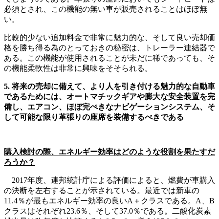
必須とされ、この機能の無い車が販売されることはほぼ無
い。
比較的少ない追加料金で非常に魅力的な、そして良い売却価
格を勝ち得る為のとっておきの秘密は、トレーラー連結器で
ある。この機能が使用されることが未だに稀であっても、そ
の機能柔軟性は非常に興味をそそられる。
5. 将来の売却に備えて、より人を引き付ける魅力的な自動車
であるためには、オートマチックギアや膨大な安全装置を完
備し、エアコン、ほぼ完ぺきなナビゲーションシステム、そ
して可能な限り革張りの座席を装備するべきである
購入検討の際、エネルギー効率はどのような役割を果たすだ
ろうか？
2017年度、連邦統計庁による評価によると、燃費が車購入
の決断を左右することが示されている。最近では新車の
11.4％が最もエネルギー効率の良いA＋クラスである。A、B
クラスはそれぞれ23.6％、そして37.0％である。二酸化炭素