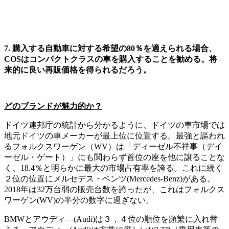
7. 購入する自動車に対する希望の80％を適えられる場合、
COSはコンパクトクラスの車を購入することを勧める。将
来的に良い再販価格を得られるだろう。
どのブランドが魅力的か？
ドイツ連邦庁の統計から分かるように、ドイツの車市場では
地元ドイツの車メーカーが最上位に位置する。最強と謳われ
るフォルクスワーゲン（WV）は「ディーゼル不祥事（デイ
ーゼル・ゲート）」にも関わらず首位の座を他に譲ることな
く、18.4％と明らかに最大の市場占有率を誇る。これに続く
２位の位置にメルセデス・ベンツ(Mercedes-Benz)がある。
2018年は32万台弱の販売台数を誇ったが、これはフォルクス
ワーゲン(WV)の半分の数字に過ぎない。
BMWとアウディ―(Audi)は３，４位の順位を頻繁に入れ替