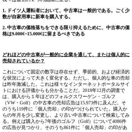
1. ドイツ人運転者において、中古車は一般的である。ごく少
数が自家用車に新車を購入する。
2. 中古車の価格落ちをできる限り抑えるために、中古車の価
格は9.000€~15.000€に留まるべきである
どれほどの中古車が一般的に企業を通して、または個人的に
売却されているか？
これについて固定の数字は存在せず、季節的、および経済的
な状況によって大きく変化する。ただし、個人的な車の売却
は昨年激減した。これは様々なインターネットポータルサイ
トにおける評価からも分かることだ。2018年12月の調査で
は、購入から１年ほどのフォルクスワーゲン・ゴルフ
（VW・Golf）の中古車の売却広告は15.973件に及んだ。そ
のうち119件に「個人売却」の印がつけられていた。購入か
らの年月を少し変更し、より古い中古車について検索してみ
る。例えば購入から7年後のゴルフ（Golf）について4086件
の広告が見つかり、そのうち861件に「個人売却」の印があ