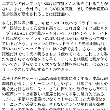
エアコンの付いていない車は現在ほとんど販売されることが
ない。また、今日ではこれらの快適装置、そして安全装置の
追加設置が断念されることはほぼ無い。
さらに興味深い事に、キセノン/LEDのヘッドライトやレー
ザー照明によって安全性も高まる。これは全ドイツ自動車ク
ラブ（ADAC）の推薦からも分かる。ハロゲンヘッドライト
と現代的なヘッドライトの違いはそれぞれが身をもって知っ
ているだろう。キセノン/LEDヘッドライトの光達距離は従
来のハロゲンヘッドライトに比べ2倍である。さらに、光達
距離だけでなく光の明るさもより優れている。これにより私
たちはあらゆる危険をより早く、そしてより繊細に気が付く
事ができ、明らかにより大きな安全性を感じられ、はるかに
リラックスして運転することができる。
革張りの座席シートは車の価値を非常に高くする。皮革は耐
摩耗性が高く、クリーニングもしやすく、非常に良い触り心
地で見た目も非常に良い。さらに衛生的な観点からも革張り
の座席シートは布張りの座席と比べて非常に魅力的である。
しかし、革張りの座席は少なくとも年に2回ほど大規模なク
リーニングが必要である。さもないとシワや割れ目が発生し
てしまうのである。革張りの座席においてもシートヒートは