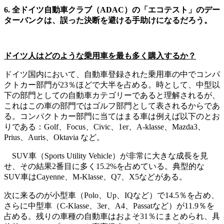
6. 全ドイツ自動車クラブ（ADAC）の「エコテスト」のデー
ターバンクは、誤った決断を避ける手助けになるだろう。
ドイツ人はどのような乗用車を最も多く購入するか？
ドイツ国内において、自動車登録された乗用車の中でコンパ
クトカー部門が23％ほどで大半を占める。時として、中型以
下の部門としての自動車カテゴリーであると理解されるが、
これはこの車の部門ではゴルフ部門として表されるからであ
る。コンパクトカー部門に当てはまる車は例えば以下のとお
りである：Golf、Focus、Civic、1er、A-klasse、Mazda3、
Prius、Auris、Oktavia など。
SUV車（Sports Utility Vehicle）が非常に大きな成長を見
せ、その結果2番目に多く15.2%を占めている。典型的な
SUV車はCayenne、M-Klasse、Q7、X5などがある。
次に来るのが小型車（Polo、Up、IQなど）で14.5％を占め、
さらに中型車（C-Klasse、3er、A4、Passatなど）が11.9％を
占める。残りの車種の自動車はおよそ31％にまとめられ、具