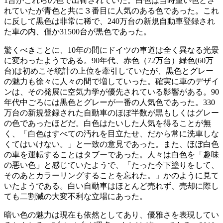
1台がこれらの色で出荷されていた。白色は当時重い色とさ
れていたが青色と共に３番目に人気のある色であった。これ
に反して黒色は非常に稀で、240万台の新規自動車登録され
た車の内、僅か31500台が黒色であった。
驚くべきことに、10年の間にドイツの車道は全く異なる光景
に変わったようである。90年代、赤色（72万台）緑色(60万
台)は初めこそ統計の上位を牽引していたが、黒色とグレー
の魅力も徐々に人々の間で増していった。確実に車のデザイ
ンは、その発展に空気力学が優先されている影響がある。90
年代中ごろには黒色とグレーが一番の人気色であった。330
万台の新規登録された自動車のほぼ半数が黒もしくはグレー
の色であったほどだ。白色はたいした人気を得ることが無
く、「白色はすべての汚れを目立たせ、だから常に洗車しな
くてはいけない。」と一致の意見であった。また、ほぼ白色
の車を運転することはタブーであった。人々は白色を「趣味
の悪い色」と感じていたようで、「たった今下塗りをして、
そのあとカラーリングすることを忘れた。」かのように見て
いたようである。白い自動車はほとんど売れず、売却に際し
ても二割減の大変不利な立場にあった。
暗い色の魅力は現在も依然としてあり、優雅さを表現してい