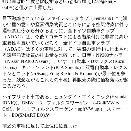
排出量は昨年度と比較すると0.5ｇ/km 増え127.9g/km(＋
0.4％)と僅かに上昇した。
目下激論されている“ファインシュタウプ（Feinstaub）“（細
かい塵の意）や窒素汚染物質とこれらによる空気汚染に伴う
運転禁止令から分かるように、全ドイツ自動車クラブ
（ADAC）は、今後エコテストによる階級付けに非常に高い
重要性を置いていくだろう。全ドイツ自動車クラブ
（ADAC）は多くの車種に対して、実際の走行中に排出され
る環境汚染物質の排出量を比較した。日産・NP300ナバラ
（Nissan NP300 Navara）、いすゞ自動車・Dマックス(Isuzu
D-max)、キア・ソレント(KIA Sorento)、双竜自動車・レクス
トンとコラドン(Ssang-Yong Rexton & Korando)が最下位を争
った。残念ながらこれらの車種は再販売の際に価格落ちが起
こるだろう。
ハイブリット車である、ヒュンダイ・アイオニック(Hyundai
IONIQ)、BMW・i3、フォルクスワーゲン・e-Golf(VW e-
Golf)、同じくフォルクスワーゲン・up!(VW up!)、スマー
ト・EQ(SMART EQ)が
前述の車種に反して上位に位置した