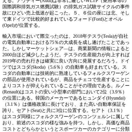
える。アウディー(Audi)は非常に厳しいWLTP（乗用車等の
国際調和排気ガス燃費試験）の排気ガス試験サイクルの事件
故にひどい売上低迷が起こった。５、６位の座には北、そし
て東ドイツで比較的好まれているフォード(Ford)とオペル
(Opel)が位置する。
輸入市場において際立ったのは、2018年テスラ(Tesla)が自社
の電気自動車における75％の大成長を成し遂げたことであっ
た。しかしマーケットシェア―は、商業新聞の情報によると
2000台ほど減少したようだ。テスラの生産能力が向上すれば
2019年の売れ行きは確実に良い方向に発展するだろう。ドイ
ツではスコダ(Skoda)（5.6％）の自動車も好まれている。ス
コダの自動車には技術的に熟達しているフォルクスワーゲン
の部品が使用されているが、商品をチェコで生産することに
よりコストが抑えられていることがその理由である。ルノー
(Renault)はコストの安い小型車の部門において2位（3.9％）
の位置にある。韓国のメーカーであるヒュンダイ(Hyundai)
（3.1％）は価格政策に長けており、また高い自動車保証を
誇り、セアト(Seat)と共に3位に位置する。セアト（3.1％）
はスコダ同様にフォルクスワーゲンのコンツェルンに属して
おり、前述のスコダの様な強みを持つ。しかし、高価な商品
コストとどちらかというとスポーツカーのカテゴリーに分類