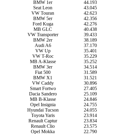
BMW 1er
44.193
Seat Leon
43.045
VW Touran
42.623
BMW 5er
42.356
Ford Kuga
42.276
MB GLC
40.438
VW Transporter
39.433
BMW 2er
38.189
Audi A6
37.170
VW Up
35.401
VW T-Roc
35.229
MB A-Klasse
35.252
BMW 3er
34.514
Fiat 500
31.589
BMW X1
31.521
VW Caddy
30.896
Smart Fortwo
27.405
Dacia Sandero
25.109
MB B-Klasse
24.846
Opel Insignia
24.755
Hyundai Tucson
24.055
Toyota Yaris
23.914
Renault Captur
23.834
Renault Clio
23.575
Opel Mokka
22.790