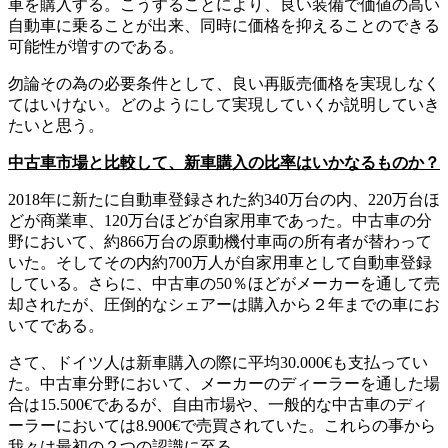
車を購入する。こうすることにより、良い装備で価値の高い
自動車に乗ることが出来、同時に価格を抑えることのできる
可能性が増すのである。
勿論その為の必要条件として、良い再販売価格を実現しなく
てはいけない。どのようにして実現していくか説明していき
たいと思う。
中古車市場と比較して、新車購入の比率はいかなるものか？
2018年に新たに自動車登録された約340万台の内、220万台ほ
どが商業車、120万台ほどが自家用車であった。中古車の分
野において、約866万台の原動機付車両の所有者が替わって
いた。そしてその内約700万人が自家用車として自動車登録
している。さらに、中古車の50％ほどがメーカーを通して売
却されたが、圧倒的なシェアーは購入から２年までの車にお
いてである。
さて、ドイツ人は新車購入の際に平均30.000€も支払ってい
た。中古車分野において、メーカーのディーラーを通した場
合は15.500€であるが、自由市場や、一般的な中古車のディ
ーラーにおいては8.900€で売買されていた。これらの事から
我々は最初の２つの認識に至る。