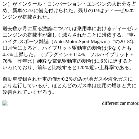
ン）がインタール・コンバーション・エンジンの大部分を占
め、新車の2/3に備え付けられた。残りの1/3はディーゼルエ
ンジンが搭載された。
過去数か月に亘る激論については乗用車におけるディーゼル
エンジンの搭載率が厳しく減らされたことに帰依する。“車‐
バイク‐スポーツ雑誌（Auto-Motor-Sport Magazin）“の2018年
11月号によると、ハイブリット駆動車の割合は少なくとも
4.3％上昇した。（プラグイン＋114%、フルハイブリット＋
76％ 昨年比）純粋な電気駆動車の割合は1.6％に達すると
いわれており、前年と比較すると120％近い上昇率である。
自動車登録された車の僅か0.2％のみが地ガスや液化ガスに
より走行しているが、ほとんどのガス車は使用の増加と共に
改善されていくだろう。