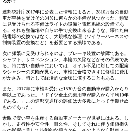
るか？
連邦統計庁2017年に公表した情報によると、2810万台の自動
車が車検を受けその34％に何らかの不備が見つかった。頻繁
に見受けられる不備はライトの設備と電気系統の設備であ
る。それも整備場や自らの手で交換出来るような、壊れた白
熱電球の交換ではなく、大規模な修理（ワイヤーハーネスや
制御装置の交換など）を必要とする損壊である。
次に頻繁に見受けられるのは、ブレーキ装置の故障である。
シャフト、サスペンション、車輪の欠陥などがその代表であ
る。特に古い自動車においては、オイル不足に対しての配慮
やシャシーの欠陥が見られ、車検に合格できずに修理に費用
がかさみ、時として経済的な全壊に値することもある。
また、2017年に車検を受けた1530万台の自動車が購入から９
年以上であった。「ドイツ全土の乗用車が購入から平均10年
である。」この連邦交通庁の評価は大多数にとって予期せぬ
ものであった。
素敵で安い車を生産する自動車メーカーが世界にはある。し
かし、走行性や安全性、耐久性、そしてそれに伴う価値損失
への影響に関して技術的な観点から、そのような自動車メー