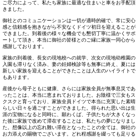
ご尽力によって、私たち家族に最適な住まいと車をお手配頂
きました。
御社とのコミュニケーションは一切が適時的確で、常に安心
感と信頼感を抱きながら不安なくドイツ初日を迎えることが
できました。到着後の様々な機会でも懇切丁寧に温かくサポ
ートして頂き、本当に御社の皆様とのご縁に家族一同心から
感謝しております。
家族の到着後、長女の現地校への就学、次女の現地幼稚園の
入園も滞りなく済み、妻の妊婦検診等も無事に終え、夏には
新しい家族を迎えることができたことは人生のハイライトで
もあります。
産後から母子ともに健康、さらには家族全員が無事息災であ
ったことは、本当に恵まれておりました。お陰様で三女もス
クスクと育っており、家族全員ドイツで本当に充実した素晴
らしい日々を過ごすことができました。得られた思い出は生
涯の宝物になると同時に、願わくば、子供たちが大きくなっ
た後に家族で改めて滞在することは、私たちの夢になりまし
た。想像以上の忘れ難い滞在となったことの全ては、御社の
お力添えの賜物でございます。どれ程感謝を綴っても足りる