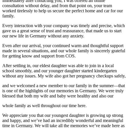
Immediately after contacting you, I was offered an online
consultation without delay, and from that point on, your team
worked tirelessly to help us secure the perfect home and car for our
family.
Every interaction with your company was timely and precise, which
gave us a great sense of trust and reassurance, that made us to start
our new life in Germany without any anxiety.
Even after our arrival, your continued warm and thoughtful support
made in several situations, and our whole family is sincerely grateful
for getting know and support from COS.
After settling in, our eldest daughter was able to join in a local
school smoothly, and our younger daughter started kindergarten
without any issues. My wife also got her pregnancy checkups safely,
and we welcomed a new member to our family in the summer—that
is one of the highlights of our memories in Germany. We were truly
blessed that both my wife and baby were healthy and also our
whole family as well throughout our time here.
We appreciate you that our youngest daughter is growing up strong
and happy, and we’ve had an incredibly wonderful and meaningful
time in Germany. We will take all the memories we’ve made here as