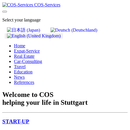
COS-Services
Select your language
Home
Expat-Service
Real Estate
Car-Consulting
Travel
Education
News
References
Welcome to COS
helping your life in Stuttgart
START-UP