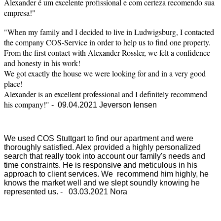
Alexander é um excelente profissional e com certeza recomendo sua
empresa!"
"When my family and I decided to live in Ludwigsburg, I contacted
the company COS-Service in order to help us to find one property.
From the first contact with Alexander Rossler, we felt a confidence
and honesty in his work!
We got exactly the house we were looking for and in a very good
place!
Alexander is an excellent professional and I definitely recommend
his company!"
- 09.04.2021 Jeverson Iensen
We used COS Stuttgart to find our apartment and were
thoroughly satisfied. Alex provided a highly personalized
search that really took into account our family's needs and
time constraints. He is responsive and meticulous in his
approach to client services. We recommend him highly, he
knows the market well and we slept soundly knowing he
represented us.
- 03.03.2021 Nora