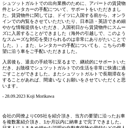
シュツットガルトでの出向業務のために、アパートの賃貸物
件とレンタカーの手配について、サポートをいただきまし
た。賃貸物件に関しては、ドイツに入国する前から、オンラ
インでの内覧をさせていただいたり、日本語・英語できめ細
やかな情報提供をいただき、入国初日から賃貸物件にスムー
ズに入居することができました（海外の引越しで、このよう
なスムーズな対応を受けられるのは非常にありがたいことで
した。）。また、レンタカーの手配についても、こちらの希
望に沿う車をご手配いただきました。
入居後も、退去の手続等に至るまで、継続的にサポートいた
だき、お陰様でシュツットガルトでの生活を非常に快適に過
ごすことができました。またシュツットガルトで長期滞在を
することがあれば、間違いなくお願いをさせていただくと思
います。
- 28.09.2023 Koji Morikawa
会社の同僚よりCOS社を紹介頂き、当方の要望に沿ったお車
を複数案紹介頂き、1か月以内に納車まで完了できました。