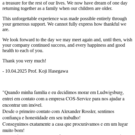
a treasure for the rest of our lives. We now have dream of one day
returning together as a family when our children are older.
This unforgettable experience was made possible entirely through
your generous support. We cannot fully express how thankful we
are.
We look forward to the day we may meet again and, until then, wish
your company continued success, and every happiness and good
health to each of you.
Thank you very much!
- 10.04.2025 Prof. Koji Hasegawa
"Quando minha família e eu decidimos morar em Ludwigsburg,
entrei em contato com a empresa COS-Service para nos ajudar a
encontrar um imóvel.
Desde o primeiro contato com Alexander Rossler, sentimos
confiança e honestidade em seu trabalho!
Conseguimos exatamente a casa que procurávamos e em um lugar
muito bom!