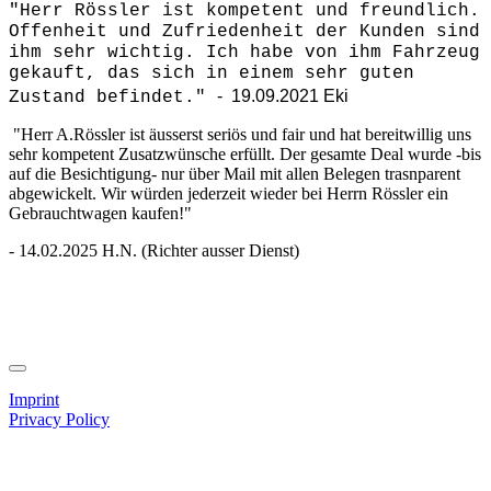
"Herr Rössler ist kompetent und freundlich.
Offenheit und Zufriedenheit der Kunden sind
ihm sehr wichtig. Ich habe von ihm Fahrzeug
gekauft, das sich in einem sehr guten
- 19.09.2021 Eki
Zustand befindet."
"Herr A.Rössler ist äusserst seriös und fair und hat bereitwillig uns
sehr kompetent Zusatzwünsche erfüllt. Der gesamte Deal wurde -bis
auf die Besichtigung- nur über Mail mit allen Belegen trasnparent
abgewickelt. Wir würden jederzeit wieder bei Herrn Rössler ein
Gebrauchtwagen kaufen!"
- 14.02.2025 H.N. (Richter ausser Dienst)
Imprint
Privacy Policy