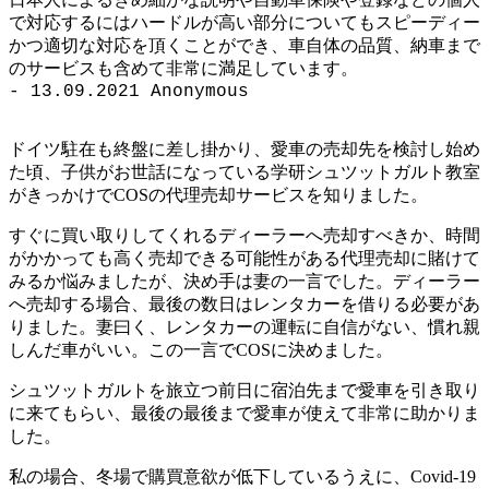
日本人によるきめ細かな説明や自動車保険や登録などの個人
で対応するにはハードルが高い部分についてもスピーディー
かつ適切な対応を頂くことができ、車自体の品質、納車まで
のサービスも含めて非常に満足しています。
- 13.09.2021 Anonymous
ドイツ駐在も終盤に差し掛かり、愛車の売却先を検討し始め
た頃、子供がお世話になっている学研シュツットガルト教室
がきっかけでCOSの代理売却サービスを知りました。
すぐに買い取りしてくれるディーラーへ売却すべきか、時間
がかかっても高く売却できる可能性がある代理売却に賭けて
みるか悩みましたが、決め手は妻の一言でした。ディーラー
へ売却する場合、最後の数日はレンタカーを借りる必要があ
りました。妻曰く、レンタカーの運転に自信がない、慣れ親
しんだ車がいい。この一言でCOSに決めました。
シュツットガルトを旅立つ前日に宿泊先まで愛車を引き取り
に来てもらい、最後の最後まで愛車が使えて非常に助かりま
した。
私の場合、冬場で購買意欲が低下しているうえに、Covid-19