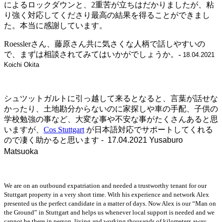
によるロックダウンと、2重苦が立ちはだかりましたが、粘
り強く対応してくださり最高の結果を得ることができまし
た。本当に感謝しています。
Roesslerさん、藤原さん共に気さくな人柄で話しやすいの
で、まずは相談されてみてはいかがでしょうか。-
18.04.2021
Koichi Okita
シュツットガルトに引っ越して来るとなると、言葉が話せな
かったり、土地勘分からないのに家探しや車の手配、子供の
学校勉強の事など、大変な事や不安な事がたくさんあると思
いますが、
Cos Stuttgart
が日本語対応でサポートしてくれる
ので凄く助かると思います
- 17.04.2021 Yusaburo
Matsuoka
We are on an outbound expatriation and needed a trustworthy tenant for our
Stuttgart property in a very short time. With his experience and network Alex
presented us the perfect candidate in a matter of days. Now Alex is our “Man on
the Ground” in Stuttgart and helps us whenever local support is needed and we
cannot be there in person, living and working thousands of kilometers away.